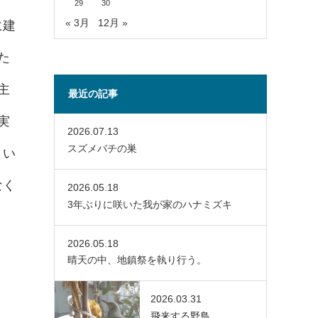
29
30
« 3月
12月 »
に建
た
主
最近の記事
実
2026.07.13
スズメバチの巣
まい
なく
2026.05.18
3年ぶりに咲いた我が家のハナミズキ
2026.05.18
晴天の中、地鎮祭を執り行う。
2026.03.31
飛来する野鳥