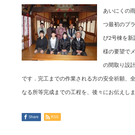
あいにくの
つ最初のプ
び2号棟を
様の要望で
の間取り設
です．完工までの作業される方の安全祈願、
なる所等完成までの工程を、後々にお伝えし
Share
RSS