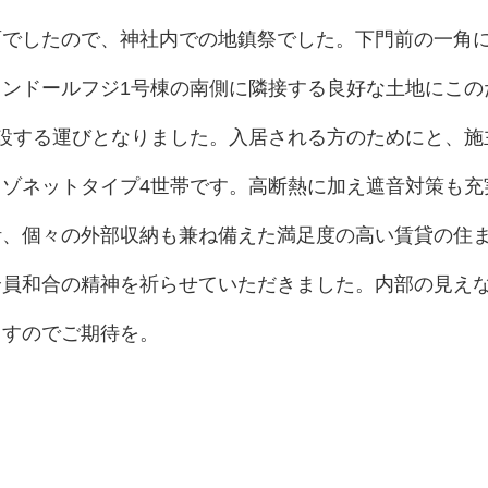
雨でしたので、神社内での地鎮祭でした。下門前の一角
ランドールフジ1号棟の南側に隣接する良好な土地にこの
新設する運びとなりました。入居される方のためにと、施
メゾネットタイプ4世帯です。高断熱に加え遮音対策も充
計、個々の外部収納も兼ね備えた満足度の高い賃貸の住
全員和合の精神を祈らせていただきました。内部の見え
ますのでご期待を。