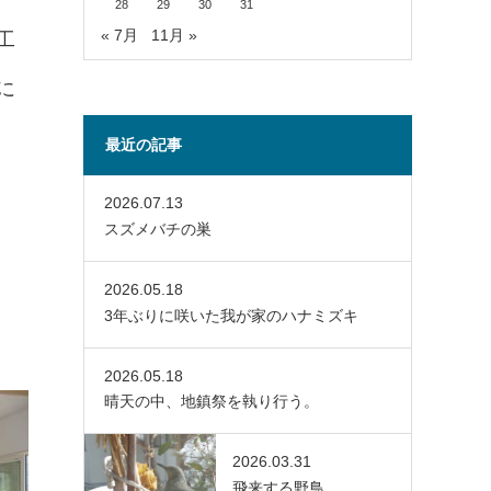
28
29
30
31
« 7月
11月 »
工
に
最近の記事
2026.07.13
スズメバチの巣
2026.05.18
3年ぶりに咲いた我が家のハナミズキ
2026.05.18
晴天の中、地鎮祭を執り行う。
2026.03.31
飛来する野鳥